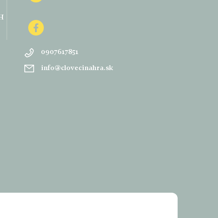
H
0907617851
info
@
clovecinahra.sk