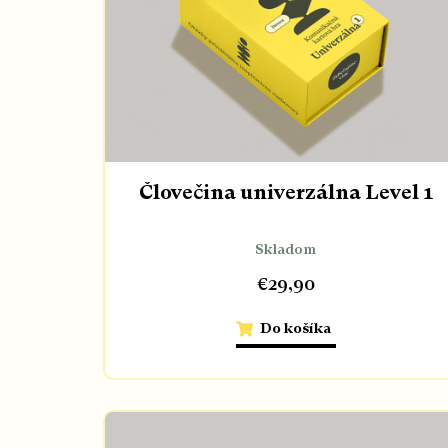
s
p
r
o
d
u
k
t
Človečina univerzálna Level 1
o
v
Skladom
€29,90
Do košíka