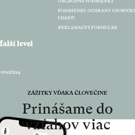
OBCHODNÉ PODMIENKY
PODMIENKY OCHRANY OSOBNÝC
ÚDAJOV
REKLAMAČNÝ FORMULÁR
alší level
lovečina
ZÁŽITKY VĎAKA ČLOVEČINE
Prinášame do
vzťahov viac