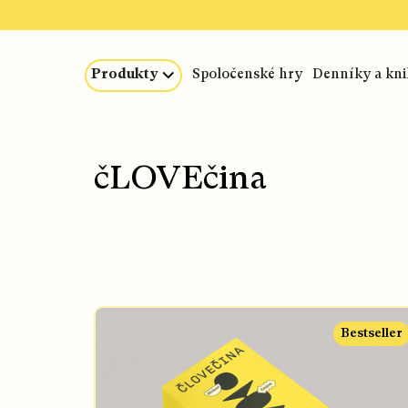
Prejsť
na
obsah
Produkty
Spoločenské hry
Denníky a kn
čLOVEčina
V
Bestseller
ý
p
i