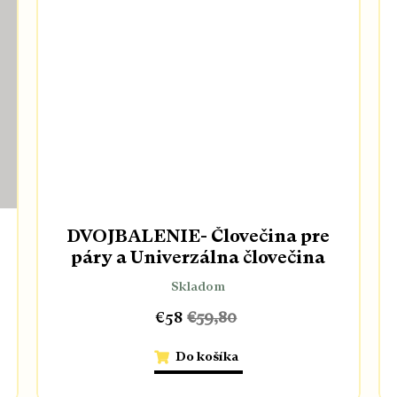
DVOJBALENIE- Človečina pre
páry a Univerzálna človečina
Skladom
€58
€59,80
Do košíka