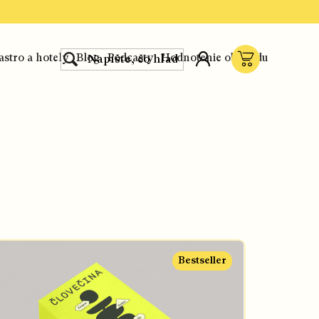
astro a hotely
Blog
Podcasty
Hodnotenie obchodu
Nákupný
košík
Bestseller