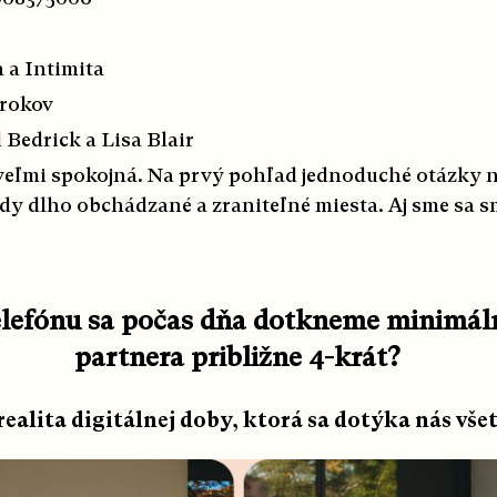
 a Intimita
 rokov
 Bedrick a Lisa Blair
eľmi spokojná. Na prvý pohľad jednoduché otázky 
dy dlho obchádzané a zraniteľné miesta. Aj sme sa smi
 telefónu sa počas dňa dotkneme minimál
partnera približne 4-krát?
 realita digitálnej doby, ktorá sa dotýka nás vše