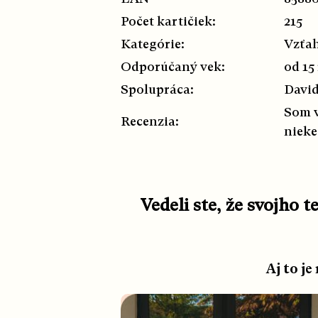
Počet kartičiek:
215
Kategórie:
Vzťah
Odporúčaný vek:
od 15
Spolupráca:
David
Som v
Recenzia:
nieke
Vedeli ste, že svojho
Aj to je