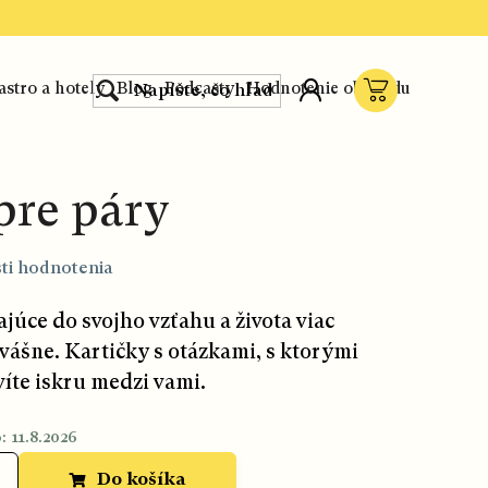
astro a hotely
Blog
Podcasty
Hodnotenie obchodu
Nákupný
košík
pre páry
ti hodnotenia
júce do svojho vzťahu a života viac
 vášne.
Kartičky s otázkami, s ktorými
ivíte iskru medzi vami.
:
11.8.2026
Do košíka