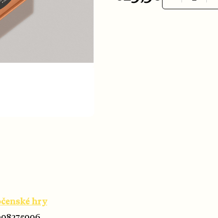
Jednotková cena:
očenské hry
008375006