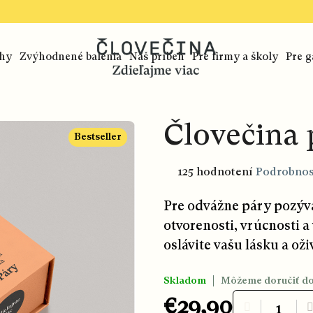
ihy
Zvýhodnené balenia
Náš príbeh
Pre firmy a školy
Pre g
Človečina 
Bestseller
Priemerné
125 hodnotení
Podrobnos
hodnotenie
produktu
je
Pre odvážne páry pozýva
4,6
z
otvorenosti, vrúcnosti a
5
oslávite vašu lásku a ož
hviezdičiek.
Skladom
Môžeme doručiť do
€29,90