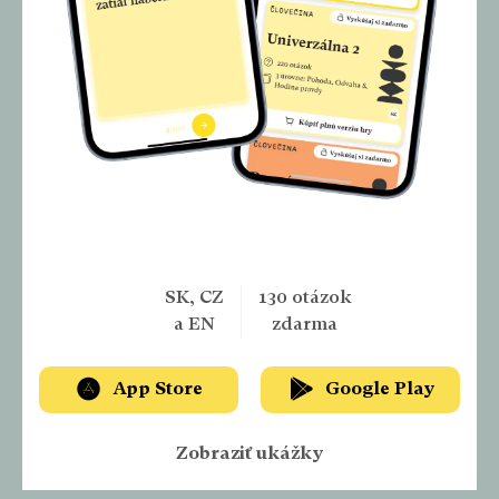
VYSKÚŠAJTE SI NAŠU APLIKÁCIU
A MAJTE ČLOVEČINU VŽDY PRI SEBE
SK, CZ
130 otázok
a EN
zdarma
App Store
Google Play
Zobraziť ukážky