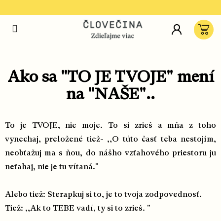
Prejsť
na
Hľ
obsah
Ná
koš
Ako sa "TO JE TVOJE" mení
na "NAŠE"..
To je TVOJE, nie moje. To si zrieš a mňa z toho
vynechaj, preložené tiež- ,,O túto časť teba nestojím,
neobťažuj ma s ňou, do nášho vzťahového priestoru ju
neťahaj, nie je tu vítaná."
Alebo tiež: Sterapkuj si to, je to tvoja zodpovednosť.
Tiež: ,,Ak to TEBE vadí, ty si to zrieš. "