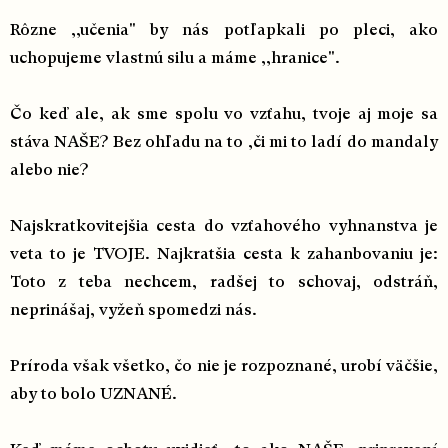
Rôzne ,,učenia" by nás potľapkali po pleci, ako
uchopujeme vlastnú silu a máme ,,hranice".
Čo keď ale, ak sme spolu vo vzťahu, tvoje aj moje sa
stáva NAŠE? Bez ohľadu na to ,či mi to ladí do mandaly
alebo nie?
Najskratkovitejšia cesta do vzťahového vyhnanstva je
veta to je TVOJE. Najkratšia cesta k zahanbovaniu je:
Toto z teba nechcem, radšej to schovaj, odstráň,
neprinášaj, vyžeň spomedzi nás.
Príroda však všetko, čo nie je rozpoznané, urobí väčšie,
aby to bolo UZNANÉ.