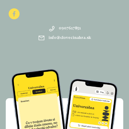
0907617851
info
@
clovecinahra.sk