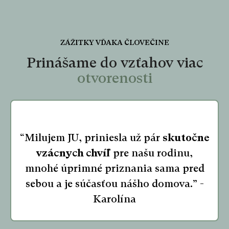
ZÁŽITKY VĎAKA ČLOVEČINE
Prinášame do vzťahov viac
otvorenosti
“Milujem JU, priniesla už pár
skutočne
vzácnych chvíľ
pre našu rodinu,
mnohé úprimné priznania sama pred
sebou a je súčasťou nášho domova.” -
Karolína