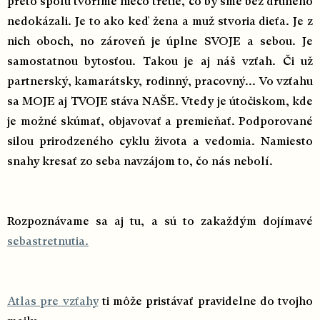
preto spolu tvoríme niečo tretie, čo by sme bez druhého
nedokázali. Je to ako keď žena a muž stvoria dieťa. Je z
nich oboch, no zároveň je úplne SVOJE a sebou. Je
samostatnou bytosťou. Takou je aj náš vzťah. Či už
partnerský, kamarátsky, rodinný, pracovný... Vo vzťahu
sa MOJE aj TVOJE stáva NAŠE. Vtedy je útočiskom, kde
je možné skúmať, objavovať a premieňať. Podporované
silou prirodzeného cyklu života a vedomia. Namiesto
snahy kresať zo seba navzájom to, čo nás nebolí.
Rozpoznávame sa aj tu, a sú to zakaždým dojímavé
sebastretnutia.
Atlas pre vzťahy
ti môže pristávať pravidelne do tvojho