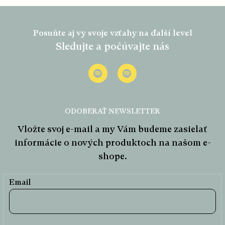
Z
á
Posuňte aj vy svoje vzťahy na ďalší level
p
Sledujte a počúvajte nás
ä
t
i
e
ODOBERAŤ NEWSLETTER
Vložte svoj e-mail a my Vám budeme zasielať
informácie o nových produktoch na našom e-
shope.
Email