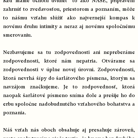
Keď máme ochotu uvidieť to ako NAŠE, pripravení
zahrnúť to zvedavosťou, priestorom a poznaním, môže
to nášmu vzťahu slúžiť ako najvernejší kompas k
novému druhu intimity a neraz aj novému spoločnému
smerovaniu.
Nezbavujeme sa tu zodpovednosti ani nepreberáme
zodpovednosti, ktoré nám nepatria. Otvárame sa
zodpovednosti v úplne novej úrovni. Zodpovednosti,
ktorá nevrhá šípy do šarlátového písmena, ktorým sa
navzájom značkujeme. Je to zodpovednosť, ktorá
naopak šarlátové písmeno sníma dole a prešije ho do
erbu spoločne nadobudnutého vzťahového bohatstva a
poznania.
Náš vzťah nás oboch obsahuje aj presahuje zároveň,