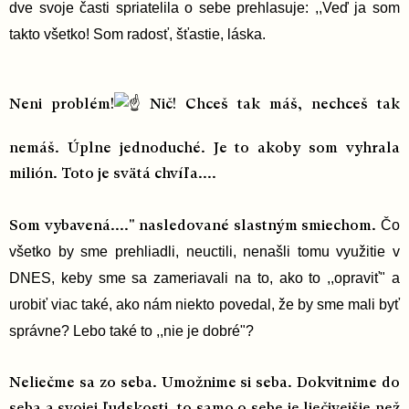
dve svoje časti spriatelila o sebe prehlasuje:
,,Veď ja som
takto všetko! Som radosť, šťastie, láska.
Neni problém!
Nič! Chceš tak máš, nechceš tak
nemáš. Úplne jednoduché. Je to akoby som vyhrala
milión. Toto je svätá chvíľa....
Čo
Som vybavená...." nasledované slastným smiechom.
všetko by sme prehliadli, neuctili, nenašli tomu využitie v
DNES, keby sme sa zameriavali na to, ako to ,,opraviť" a
urobiť viac také, ako nám niekto povedal, že by sme mali byť
správne? Lebo také to ,,nie je dobré"?
Neliečme sa zo seba. Umožnime si seba. Dokvitnime do