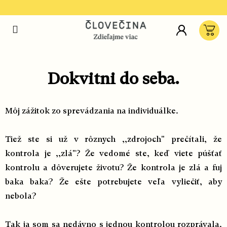
Prejsť
na
Hľ
obsah
Ná
koš
Dokvitni do seba.
Môj zážitok zo sprevádzania na individuálke.
Tiež ste si už v rôznych ,,zdrojoch" prečítali, že
kontrola je ,,zlá"? Že vedomé ste, keď viete púšťať
kontrolu a dôverujete životu? Že kontrola je zlá a fuj
baka baka? Že ešte potrebujete veľa vyliečiť, aby
nebola?
Tak ja som sa nedávno s jednou kontrolou rozprávala.