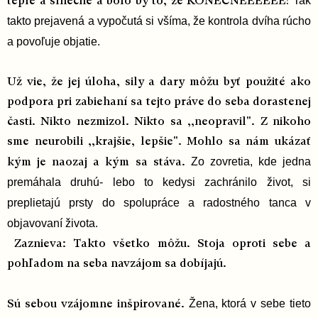
Tak
teplé a slnečné a bolo by to, že KONEČNEEEEEE!
takto prejavená a vypočutá si všíma, že kontrola dvíha rúcho
a povoľuje objatie.
Už vie, že jej úloha, sily a dary môžu byť použité ako
podpora pri zabiehaní sa tejto práve do seba dorastenej
časti. Nikto nezmizol. Nikto sa ,,neopravil". Z nikoho
sme neurobili ,,krajšie, lepšie". Mohlo sa nám ukázať
Zo zovretia, kde jedna
kým je naozaj a kým sa stáva.
premáhala druhú- lebo to kedysi zachránilo život, si
preplietajú prsty do spolupráce a radostného tanca v
objavovaní života.
Zaznieva: Takto všetko môžu. Stoja oproti sebe a
pohľadom na seba navzájom sa dobíjajú.
Žena, ktorá v sebe tieto
Sú sebou vzájomne inšpirované.