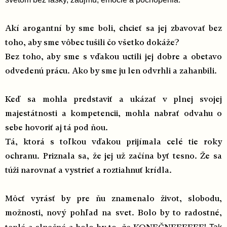
Akí arogantní by sme boli, chcieť sa jej zbavovať bez
toho, aby sme vôbec tušili čo všetko dokáže?
Bez toho, aby sme s vďakou uctili jej dobre a obetavo
odvedenú prácu. Ako by sme ju len odvrhli a zahanbili.
Keď sa mohla predstaviť a ukázať v plnej svojej
majestátnosti a kompetencii, mohla nabrať odvahu o
sebe hovoriť aj tá pod ňou.
Tá, ktorá s toľkou vďakou prijímala celé tie roky
ochranu. Priznala sa, že jej už začína byť tesno. Že sa
túži narovnať a vystrieť a roztiahnuť krídla.
Môcť vyrásť by pre ňu znamenalo život, slobodu,
možnosti, nový pohľad na svet. Bolo by to radostné,