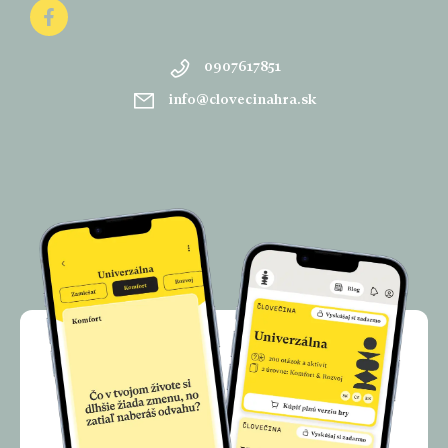
0907617851
info
@
clovecinahra.sk