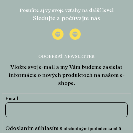
á
Posuňte aj vy svoje vzťahy na ďalší level
p
Sledujte a počúvajte nás
ä
t
i
e
ODOBERAŤ NEWSLETTER
Vložte svoj e-mail a my Vám budeme zasielať
informácie o nových produktoch na našom e-
shope.
Email
Odoslaním súhlasíte s
a
obchodnými podmienkami