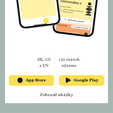
VYSKÚŠAJTE SI NAŠU APLIKÁCIU
A MAJTE ČLOVEČINU VŽDY PRI SEBE
SK, CZ
130 otázok
a EN
zdarma
App Store
Google Play
Zobraziť ukážky