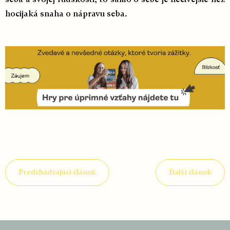
seba a svojej ľudskosti, to samo o sebe je liečivejšie než
hocijaká snaha o nápravu seba.
Predchádzajúci článok
Ďalší článok
Z