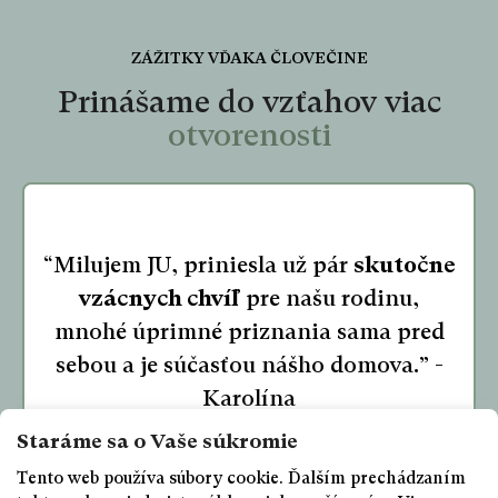
ZÁŽITKY VĎAKA ČLOVEČINE
Prinášame do vzťahov viac
otvorenosti
“Milujem JU, priniesla už pár
skutočne
vzácnych chvíľ
pre našu rodinu,
mnohé úprimné priznania sama pred
sebou a je súčasťou nášho domova.” -
Karolína
Tento web používa súbory cookie. Ďalším prechádzaním