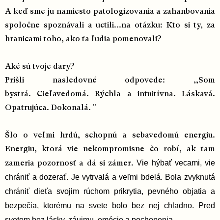
A keď sme ju namiesto patologizovania a zahanbovania
spoločne spoznávali a uctili...na otázku: Kto si ty, za
hranicami toho, ako ťa ľudia pomenovali?
Aké sú tvoje dary?
Prišli nasledovné odpovede: ,,Som
bystrá.
Cieľavedomá. Rýchla a intuitívna. Láskavá.
Opatrujúca. Dokonalá. "
Šlo o veľmi hrdú, schopnú a sebavedomú energiu.
Energiu, ktorá vie nekompromisne čo robí, ak tam
Vie hýbať vecami, vie
zameria pozornosť a dá si zámer.
chrániť a dozerať. Je vytrvalá a veľmi bdelá.
Bola zvyknutá
chrániť dieťa svojim rúchom prikrytia, pevného objatia a
bezpečia, ktorému na svete bolo bez nej chladno.
Pred
svetom bez lásky, záujmu, emócie a pochopenia.