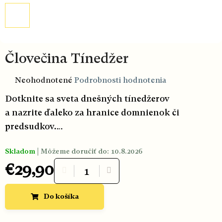
Človečina Tínedžer
Priemerné
Neohodnotené
Podrobnosti hodnotenia
hodnotenie
produktu
Dotknite sa sveta dnešných tínedžerov
je
0,0
a nazrite ďaleko za hranice domnienok či
z
5
predsudkov.
hviezdičiek.
Do sveta pravdy, príbehov aj odvahy.
Skladom
Môžeme doručiť do:
10.8.2026
S Človečinou to ide hravo a zvedavo.
€29,90
Jednotková cena:
Do košíka