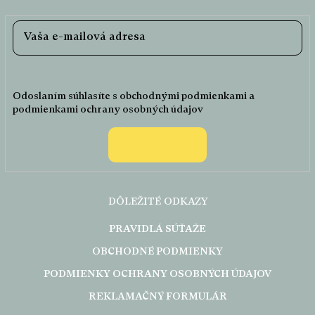
Odoslaním súhlasíte s
obchodnými podmienkami
a
podmienkami ochrany osobných údajov
Prihlásiť
sa
DÔLEŽITÉ ODKAZY
PRAVIDLÁ SÚŤAŽE
OBCHODNÉ PODMIENKY
PODMIENKY OCHRANY OSOBNÝCH ÚDAJOV
REKLAMAČNÝ FORMULÁR