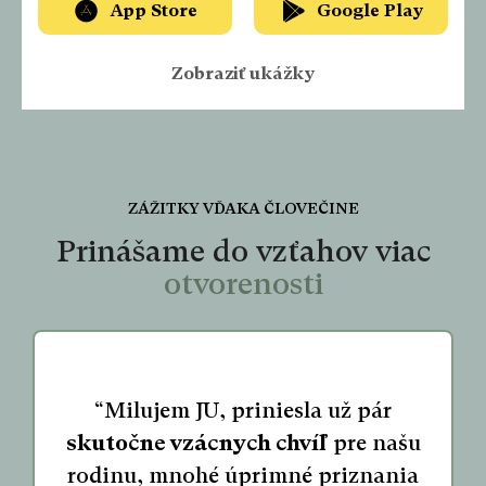
App Store
Google Play
Zobraziť ukážky
ZÁŽITKY VĎAKA ČLOVEČINE
Prinášame do vzťahov viac
otvorenosti
“Milujem JU, priniesla už pár
skutočne vzácnych chvíľ
pre našu
rodinu, mnohé úprimné priznania