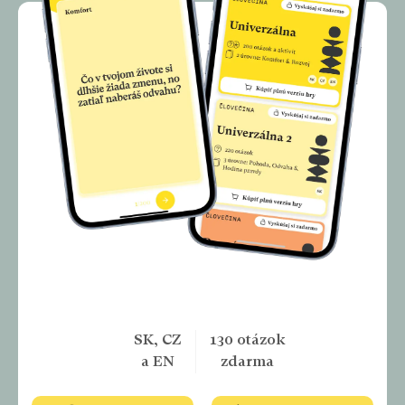
VYSKÚŠAJTE SI NAŠU APLIKÁCIU
A MAJTE ČLOVEČINU VŽDY PRI SEBE
SK, CZ
130 otázok
a EN
zdarma