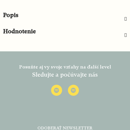
Popis
Hodnotenie
Z
á
Posuňte aj vy svoje vzťahy na ďalší level
p
Sledujte a počúvajte nás
ä
t
i
e
ODOBERAŤ NEWSLETTER