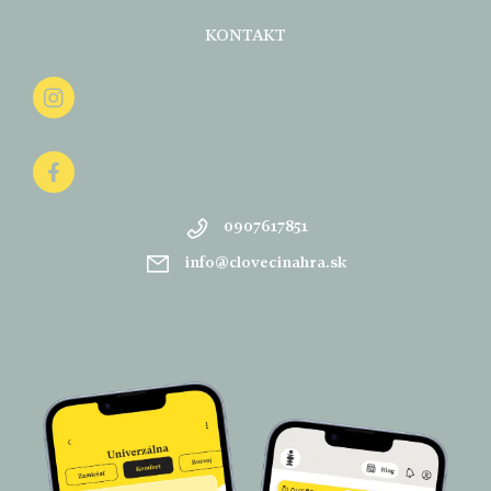
KONTAKT
0907617851
info
@
clovecinahra.sk