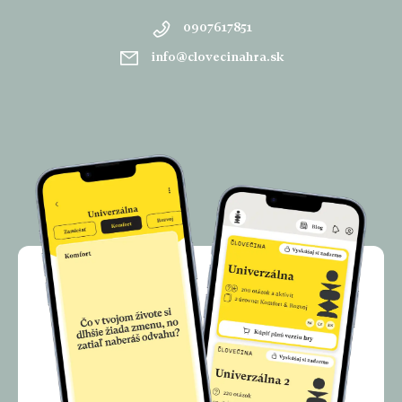
0907617851
info
@
clovecinahra.sk