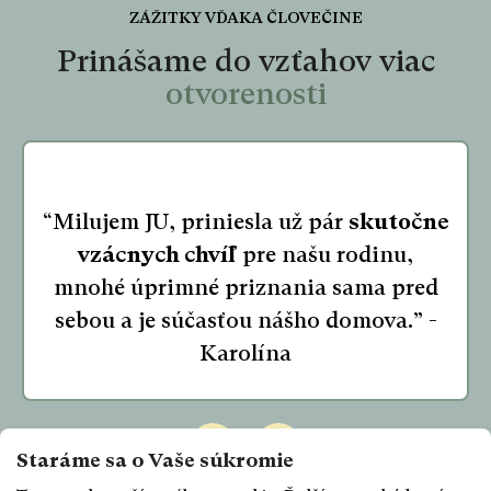
ZÁŽITKY VĎAKA ČLOVEČINE
Prinášame do vzťahov viac
otvorenosti
“Milujem JU, priniesla už pár
skutočne
vzácnych chvíľ
pre našu rodinu,
mnohé úprimné priznania sama pred
sebou a je súčasťou nášho domova.” -
Karolína