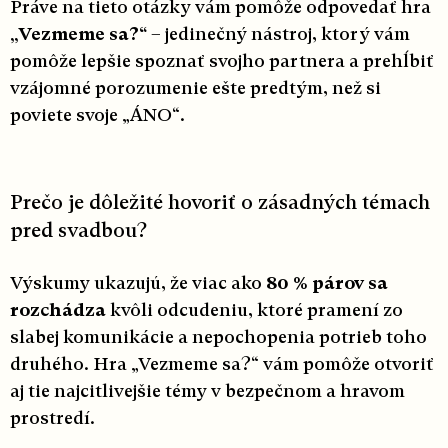
Práve na tieto otázky vám pomôže odpovedať hra
„Vezmeme sa?“
– jedinečný nástroj, ktorý vám
pomôže lepšie spoznať svojho partnera a prehĺbiť
vzájomné porozumenie ešte predtým, než si
poviete svoje „ÁNO“.
Prečo je dôležité hovoriť o zásadných témach
pred svadbou?
Výskumy ukazujú, že viac ako
80 % párov sa
rozchádza
kvôli odcudeniu, ktoré pramení zo
slabej komunikácie a nepochopenia potrieb toho
druhého. Hra „Vezmeme sa?“ vám pomôže otvoriť
aj tie najcitlivejšie témy v bezpečnom a hravom
prostredí.