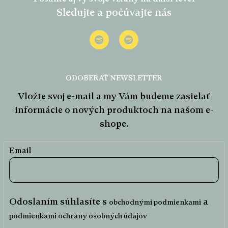
p
Sledujte a počúvajte nás
ä
t
i
e
ODOBERAŤ NEWSLETTER
Vložte svoj e-mail a my Vám budeme zasielať
informácie o nových produktoch na našom e-
shope.
Email
Odoslaním súhlasíte s
a
obchodnými podmienkami
podmienkami ochrany osobných údajov