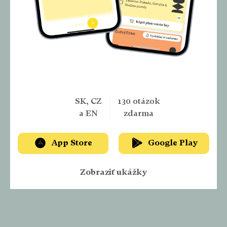
VYSKÚŠAJTE SI NAŠU APLIKÁCIU
A MAJTE ČLOVEČINU VŽDY PRI SEBE
SK, CZ
130 otázok
a EN
zdarma
App Store
Google Play
Zobraziť ukážky