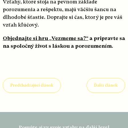
Vzťahy, ktoré stoja na pevnom základe
porozumenia a rešpektu, majú väčšiu šancu na
dlhodobé šťastie. Doprajte si čas, ktorý je pre váš
vzťah kľúčový.
Objednajte si hru „Vezmeme sa?“
a pripravte sa
na spoločný život s láskou a porozumením.
Predchádzajúci článok
Ďalší článok
Z
á
Posuňte aj vy svoje vzťahy na ďalší level