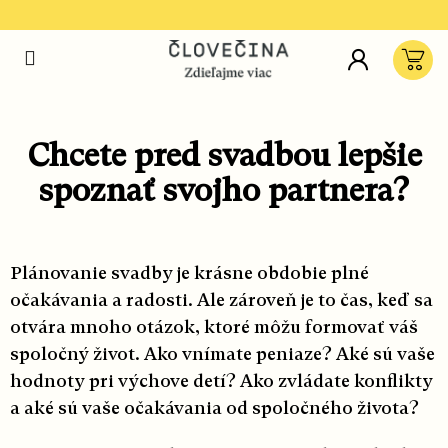
Prejsť
na
Hľ
obsah
Ná
koš
Chcete pred svadbou lepšie
spoznať svojho partnera?
Plánovanie svadby je krásne obdobie plné
očakávania a radosti. Ale zároveň je to čas, keď sa
otvára mnoho otázok, ktoré môžu formovať váš
spoločný život. Ako vnímate peniaze? Aké sú vaše
hodnoty pri výchove detí? Ako zvládate konflikty
a aké sú vaše očakávania od spoločného života?