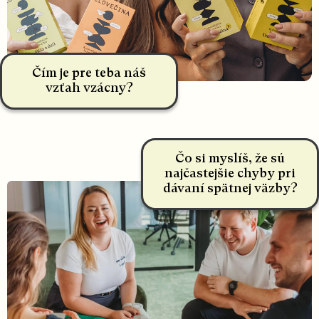
Čím je pre teba náš
vzťah vzácny?
Čo si myslíš, že sú
najčastejšie chyby pri
dávaní spätnej väzby?