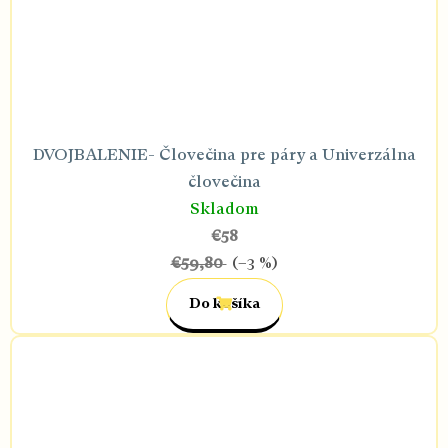
DVOJBALENIE- Človečina pre páry a Univerzálna
človečina
Skladom
€58
€59,80
(–3 %)
Do košíka