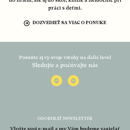
do firiem, ale aj do škôl, kliník a nemocníc pri
práci s deťmi.
DOZVEDIEŤ SA VIAC O PONUKE
Z
á
Posuňte aj vy svoje vzťahy na ďalší level
p
Sledujte a počúvajte nás
ä
t
i
e
ODOBERAŤ NEWSLETTER
Vložte svoj e-mail a my Vám budeme zasielať