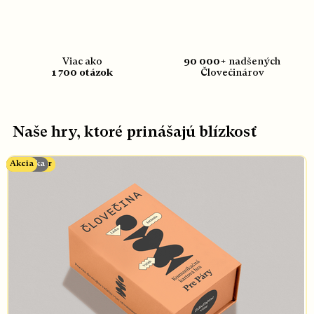
Viac ako
90 000+
nadšených
1 700 otázok
Človečinárov
Naše hry, ktoré prinášajú blízkosť
Bestseller
Bestseller
Novinka
Bestseller
Novinka
Akcia
Akcia