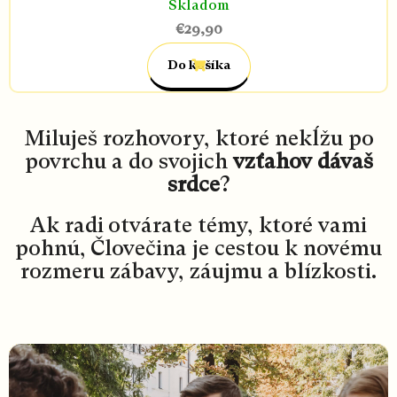
Skladom
€29,90
Do košíka
Miluješ rozhovory, ktoré nekĺžu po
povrchu a do svojich
vzťahov dávaš
srdce
?
Ak radi otvárate témy, ktoré vami
pohnú, Človečina je cestou k novému
rozmeru zábavy, záujmu a blízkosti.