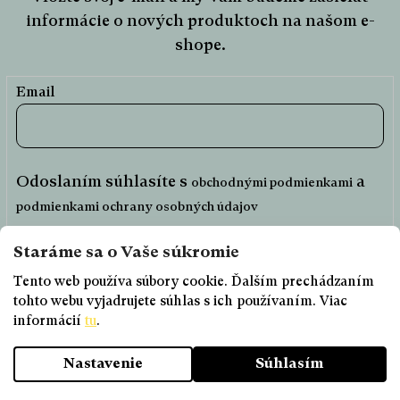
informácie o nových produktoch na našom e-
shope.
Email
Odoslaním súhlasíte s
a
obchodnými podmienkami
podmienkami ochrany osobných údajov
Prihlásiť sa
Tento web používa súbory cookie. Ďalším prechádzaním
tohto webu vyjadrujete súhlas s ich používaním. Viac
informácií
Objednajte si do 12:00 a dodanie máte na
tu
.
DÔLEŽITÉ ODKAZY
druhý deň! Od 58 EUR doprava ZADARMO
+ darček Miničlovečina!
PRAVIDLÁ SÚŤAŽE
Nastavenie
Súhlasím
OBCHODNÉ PODMIENKY