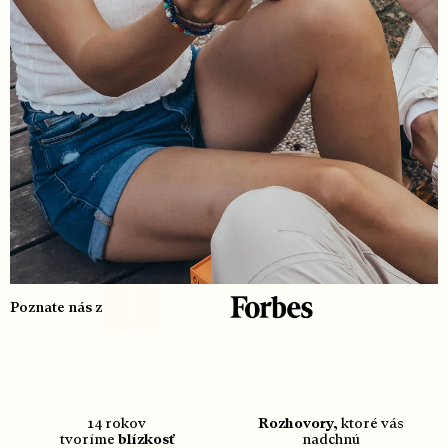
Poznate nás z
14 rokov
Rozhovory,
ktoré vás
tvoríme
blízkosť
nadchnú