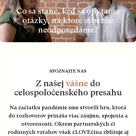
Čo sa stane, keď sa opýtame
otázky, na ktoré si bežne
neodpovedáme?
SPOZNAJTE NÁS
Z našej
vášne
do
celospoločenského presahu
Na začiatku pandémie sme stvorili hru, ktorá
do rozhovorov prináša viac záujmu, spojenia a
otvorenosti. Okrem partnerských či
rodinných vzťahov však čLOVEčina zbližuje aj